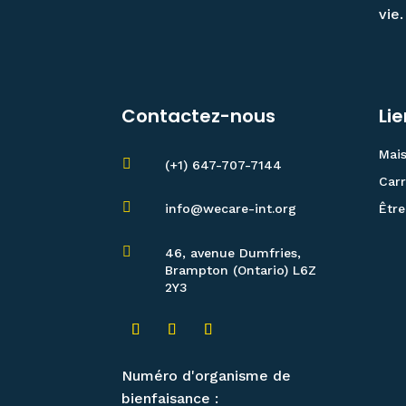
vie.
Contactez-nous
Li
Mai

(+1) 647-707-7144
Carr

Être
info@wecare-int.org

46, avenue Dumfries,
Brampton (Ontario) L6Z
2Y3
Numéro d'organisme de
bienfaisance :