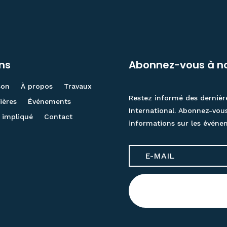
ens
Abonnez-vous à no
son
À propos
Travaux
Restez informé des dernièr
ières
Événements
International. Abonnez-vou
 impliqué
Contact
informations sur les événe