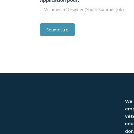
Soumettre
We 
emp
vêt
nou
don