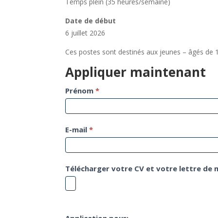
Temps plein (35 heures/semaine)
Date de début
6 juillet 2026
Ces postes sont destinés aux jeunes – âgés de 1
Appliquer maintenant
Demande
Prénom
*
d'emploi
E-mail
*
Télécharger votre CV et votre lettre de
Application pour: