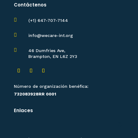
Contáctenos

(+1) 647-707-7144

info@wecare-int.org

46 Dumfries Ave,
Brampton, EN L6Z 2Y3
Número de organización benéfica:
732083928RR 0001
Enlaces