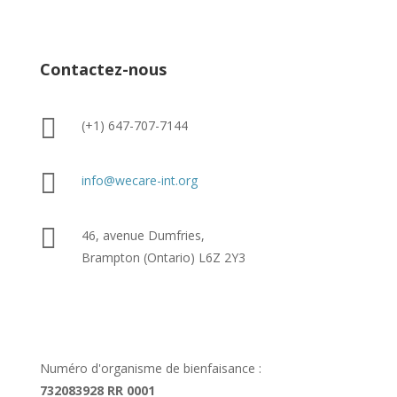
Contactez-nous

(+1) 647-707-7144

info@wecare-int.org

46, avenue Dumfries,
Brampton (Ontario) L6Z 2Y3
Numéro d'organisme de bienfaisance :
732083928 RR 0001