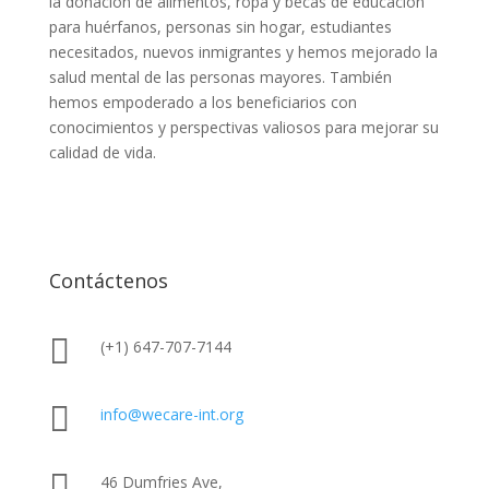
la donación de alimentos, ropa y becas de educación
para huérfanos, personas sin hogar, estudiantes
necesitados, nuevos inmigrantes y hemos mejorado la
salud mental de las personas mayores. También
hemos empoderado a los beneficiarios con
conocimientos y perspectivas valiosos para mejorar su
calidad de vida.
Contáctenos

(+1) 647-707-7144

info@wecare-int.org

46 Dumfries Ave,