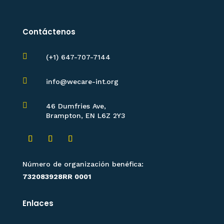
Contáctenos

(+1) 647-707-7144

info@wecare-int.org

46 Dumfries Ave,
Brampton, EN L6Z 2Y3
Número de organización benéfica:
732083928RR 0001
Enlaces