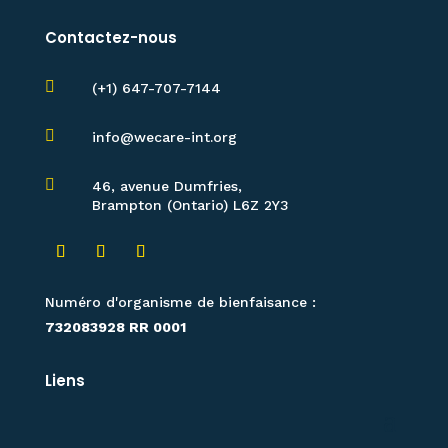
Contactez-nous

(+1) 647-707-7144

info@wecare-int.org

46, avenue Dumfries,
Brampton (Ontario) L6Z 2Y3
Numéro d'organisme de bienfaisance :
732083928 RR 0001
Liens