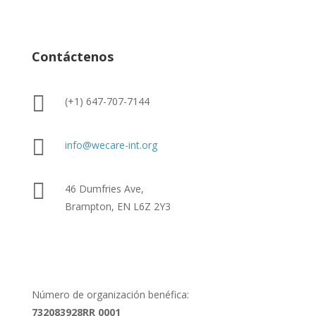
Contáctenos

(+1) 647-707-7144

info@wecare-int.org

46 Dumfries Ave,
Brampton, EN L6Z 2Y3
Número de organización benéfica:
732083928RR 0001