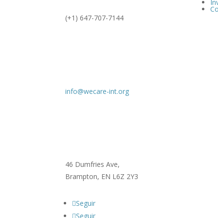
In
Co
(+1) 647-707-7144
info@wecare-int.org
46 Dumfries Ave,
Brampton, EN L6Z 2Y3
Seguir
Seguir