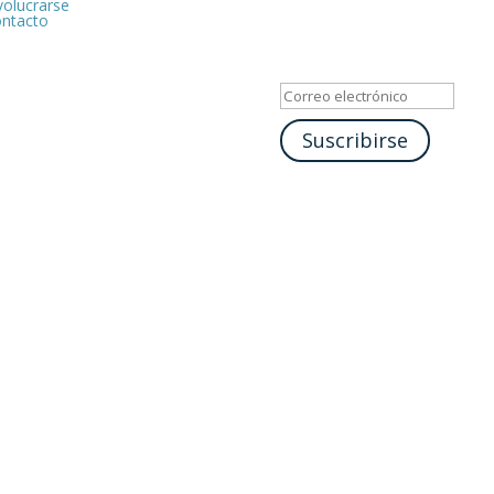
volucrarse
ntacto
Mensaje de éxi
Suscribirse