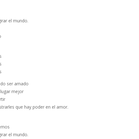
rar el mundo.
o
s
s
s
ando ser amado
lugar mejor
tir
trarles que hay poder en el amor.
cemos
rar el mundo.