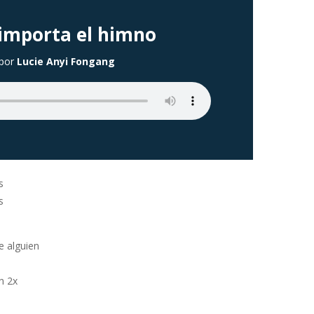
importa el himno
por
Lucie Anyi Fongang
s
s
e alguien
n 2x