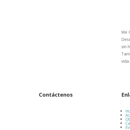
We C
Desd
sin 
Tamb
vida.
Contáctenos
Enl
Ho
Ac
Ob
Ca
Ev