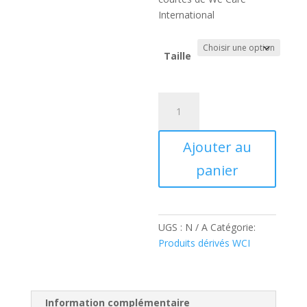
International
Taille
quantité
de
WCI
Ajouter au
Long
Sleeve
panier
Shirt
(Female)
UGS :
N / A
Catégorie:
Produits dérivés WCI
Information complémentaire