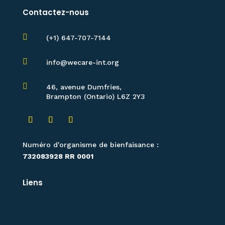
Contactez-nous

(+1) 647-707-7144

info@wecare-int.org

46, avenue Dumfries,
Brampton (Ontario) L6Z 2Y3
Numéro d'organisme de bienfaisance :
732083928 RR 0001
Liens