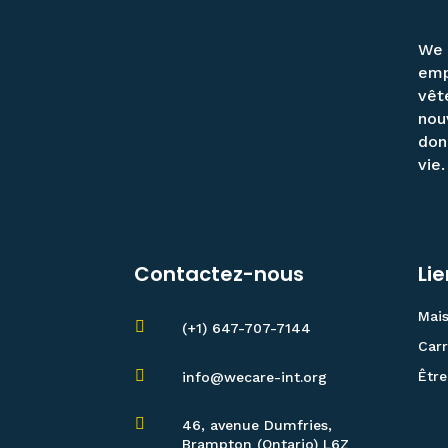
We 
emp
vêt
nou
don
vie.
Contactez-nous
Li
Mai

(+1) 647-707-7144
Carr

Être
info@wecare-int.org

46, avenue Dumfries,
Brampton (Ontario) L6Z