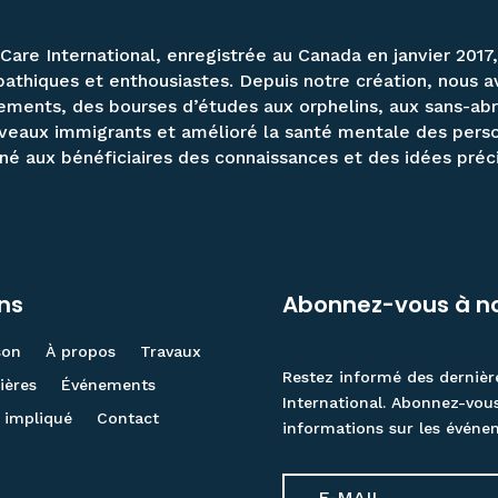
Care International, enregistrée au Canada en janvier 2017
athiques et enthousiastes. Depuis notre création, nous a
ements, des bourses d’études aux orphelins, aux sans-abri
veaux immigrants et amélioré la santé mentale des per
né aux bénéficiaires des connaissances et des idées préci
ens
Abonnez-vous à no
son
À propos
Travaux
Restez informé des dernièr
ières
Événements
International. Abonnez-vou
 impliqué
Contact
informations sur les événe