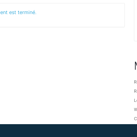
ent est terminé.
R
R
L
W
C