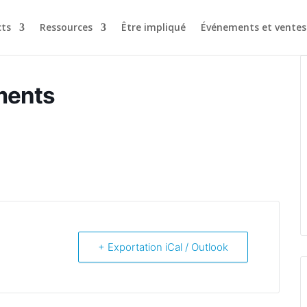
ts
Ressources
Être impliqué
Événements et ventes
ments
+ Exportation iCal / Outlook